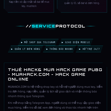
Nạp tiền và cập nhật số dư để mua
quản lý ID, số dư và đơn hàng.
key, muahack
//
SERVICE
PROTOCOL
▶ MỞ SHOP QUA TELEGRAM
▶ GIAO DIỆN MOBILE
▶ QUẢN LÝ ĐƠN HÀNG
▶ THÔNG BÁO NHANH
▶ HỖ TRỢ 24/7
THUÊ HACK& MUA HACK GAME PUBG
- MUAHACK.COM - HACK GAME
ONLIINE
MUAHACK.COM là hệ thống shop key và hỗ trợ người dùng mua key, kiểm
tra đơn hàng, nạp tiền, quản lý lịch sử giao dịch và nhận thông báo
nhanh thông qua Telegram.
Khi mở shop bằng Telegram App, người dùng có thể truy cập giao diện
mua hàng, kiểm tra số dư, xem đơn hàng và thao tác nhanh hơn trên