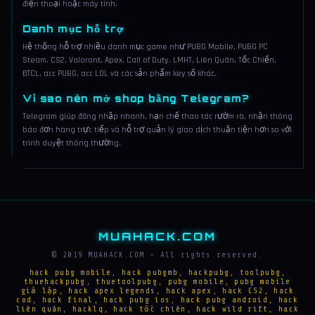
điện thoại hoặc máy tính.
Danh mục hỗ trợ
Hệ thống hỗ trợ nhiều danh mục game như PUBG Mobile, PUBG PC
Steam, CS2, Valorant, Apex, Call of Duty, LMHT, Liên Quân, Tốc Chiến,
ĐTCL, acc PUBG, acc LOL và các sản phẩm key số khác.
Vì sao nên mở shop bằng Telegram?
Telegram giúp đăng nhập nhanh, hạn chế thao tác rườm rà, nhận thông
báo đơn hàng trực tiếp và hỗ trợ quản lý giao dịch thuận tiện hơn so với
trình duyệt thông thường.
MUAHACK.COM
© 2019 MUAHACK.COM — All rights reserved.
hack pubg mobile, hack pubgmb, hackpubg, toolpubg,
thuehackpubg, thuetoolpubg, pubg mobile, pubg mobile
giả lập, hack apex legends, hack apex, hack CS2, hack
cod, hack final, hack pubg ios, hack pubg android, hack
liên quân, hacklq, hack tốc chiên, hack wild rift, hack