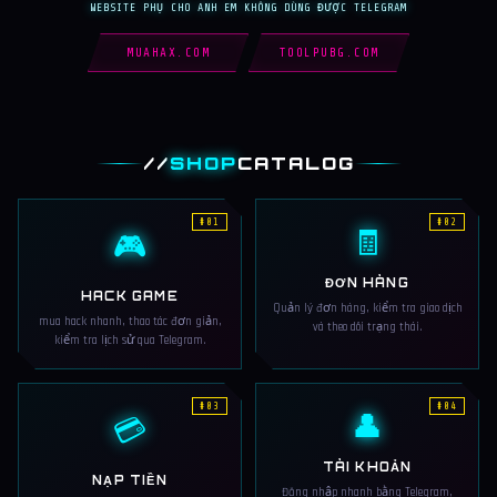
WEBSITE PHỤ CHO ANH EM KHÔNG DÙNG ĐƯỢC TELEGRAM
MUAHAX.COM
TOOLPUBG.COM
//
SHOP
CATALOG
#01
#02
🧾
🎮
ĐƠN HÀNG
HACK GAME
Quản lý đơn hàng, kiểm tra giao dịch
mua hack nhanh, thao tác đơn giản,
và theo dõi trạng thái.
kiểm tra lịch sử qua Telegram.
#03
#04
👤
💳
TÀI KHOẢN
NẠP TIỀN
Đăng nhập nhanh bằng Telegram,