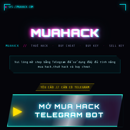
SYS://MUAHACK.COM
_
MUAHACK
MUAHACK
//
THUÊ HACK
·
BUY CHEAT
·
BUY KEY
·
SELL KEY
Vui lòng mở shop bằng Telegram để sử dụng đầy đủ tính năng
mua hack,thuê hack và buy cheat.
YÊU CẦU // CẦN CÓ TELEGRAM
MỞ MUA HACK
▶
TELEGRAM BOT