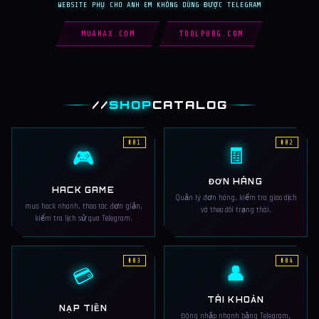
WEBSITE PHỤ CHO ANH EM KHÔNG DÙNG ĐƯỢC TELEGRAM
MUAHAX.COM
TOOLPUBG.COM
//
SHOP
CATALOG
#01
#02
🧾
🎮
ĐƠN HÀNG
HACK GAME
Quản lý đơn hàng, kiểm tra giao dịch
mua hack nhanh, thao tác đơn giản,
và theo dõi trạng thái.
kiểm tra lịch sử qua Telegram.
#03
#04
👤
💳
TÀI KHOẢN
NẠP TIỀN
Đăng nhập nhanh bằng Telegram,