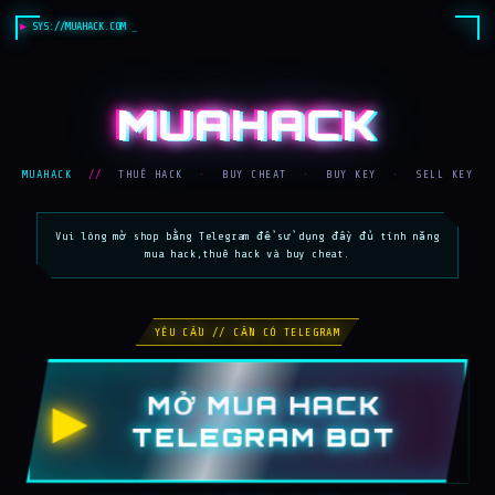
SYS://MUAHACK.COM
MUAHACK
MUAHACK
//
THUÊ HACK
·
BUY CHEAT
·
BUY KEY
·
SELL KEY
Vui lòng mở shop bằng Telegram để sử dụng đầy đủ tính năng
mua hack,thuê hack và buy cheat.
YÊU CẦU // CẦN CÓ TELEGRAM
MỞ MUA HACK
▶
TELEGRAM BOT