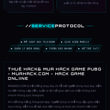
Nạp tiền và cập nhật số dư để mua
quản lý ID, số dư và đơn hàng.
key, muahack
//
SERVICE
PROTOCOL
▶ MỞ SHOP QUA TELEGRAM
▶ GIAO DIỆN MOBILE
▶ QUẢN LÝ ĐƠN HÀNG
▶ THÔNG BÁO NHANH
▶ HỖ TRỢ 24/7
THUÊ HACK& MUA HACK GAME PUBG
- MUAHACK.COM - HACK GAME
ONLIINE
MUAHACK.COM là hệ thống shop key và hỗ trợ người dùng mua key, kiểm
tra đơn hàng, nạp tiền, quản lý lịch sử giao dịch và nhận thông báo
nhanh thông qua Telegram.
Khi mở shop bằng Telegram App, người dùng có thể truy cập giao diện
mua hàng, kiểm tra số dư, xem đơn hàng và thao tác nhanh hơn trên