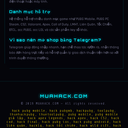
điện thoại hoặc máy tính.
Danh mục hỗ trợ
Hệ thống hỗ trợ nhiều danh mục game như PUBG Mobile, PUBG PC
Steam, CS2, Valorant, Apex, Call of Duty, LMHT, Liên Quân, Tốc Chiến,
ĐTCL, acc PUBG, acc LOL và các sản phẩm key số khác.
Vì sao nên mở shop bằng Telegram?
Telegram giúp đăng nhập nhanh, hạn chế thao tác rườm rà, nhận thông
báo đơn hàng trực tiếp và hỗ trợ quản lý giao dịch thuận tiện hơn so với
trình duyệt thông thường.
MUAHACK.COM
© 2019 MUAHACK.COM — All rights reserved.
hack pubg mobile, hack pubgmb, hackpubg, toolpubg,
thuehackpubg, thuetoolpubg, pubg mobile, pubg mobile
giả lập, hack apex legends, hack apex, hack CS2, hack
cod, hack final, hack pubg ios, hack pubg android, hack
liên quân, hacklq, hack tốc chiên, hack wild rift, hack