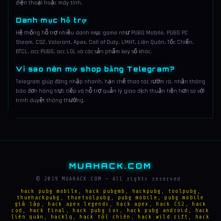
điện thoại hoặc máy tính.
Danh mục hỗ trợ
Hệ thống hỗ trợ nhiều danh mục game như PUBG Mobile, PUBG PC
Steam, CS2, Valorant, Apex, Call of Duty, LMHT, Liên Quân, Tốc Chiến,
ĐTCL, acc PUBG, acc LOL và các sản phẩm key số khác.
Vì sao nên mở shop bằng Telegram?
Telegram giúp đăng nhập nhanh, hạn chế thao tác rườm rà, nhận thông
báo đơn hàng trực tiếp và hỗ trợ quản lý giao dịch thuận tiện hơn so với
trình duyệt thông thường.
MUAHACK.COM
© 2019 MUAHACK.COM — All rights reserved.
hack pubg mobile, hack pubgmb, hackpubg, toolpubg,
thuehackpubg, thuetoolpubg, pubg mobile, pubg mobile
giả lập, hack apex legends, hack apex, hack CS2, hack
cod, hack final, hack pubg ios, hack pubg android, hack
liên quân, hacklq, hack tốc chiên, hack wild rift, hack