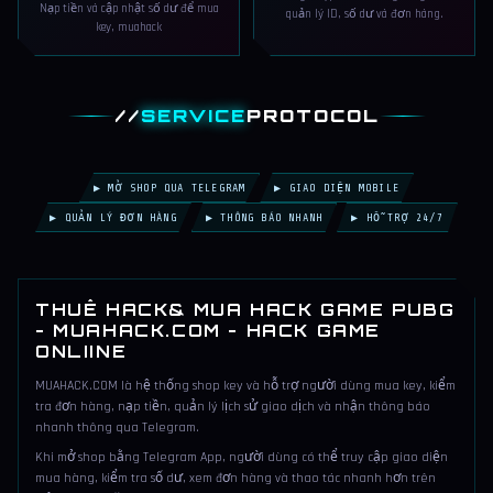
Nạp tiền và cập nhật số dư để mua
quản lý ID, số dư và đơn hàng.
key, muahack
//
SERVICE
PROTOCOL
▶ MỞ SHOP QUA TELEGRAM
▶ GIAO DIỆN MOBILE
▶ QUẢN LÝ ĐƠN HÀNG
▶ THÔNG BÁO NHANH
▶ HỖ TRỢ 24/7
THUÊ HACK& MUA HACK GAME PUBG
- MUAHACK.COM - HACK GAME
ONLIINE
MUAHACK.COM là hệ thống shop key và hỗ trợ người dùng mua key, kiểm
tra đơn hàng, nạp tiền, quản lý lịch sử giao dịch và nhận thông báo
nhanh thông qua Telegram.
Khi mở shop bằng Telegram App, người dùng có thể truy cập giao diện
mua hàng, kiểm tra số dư, xem đơn hàng và thao tác nhanh hơn trên