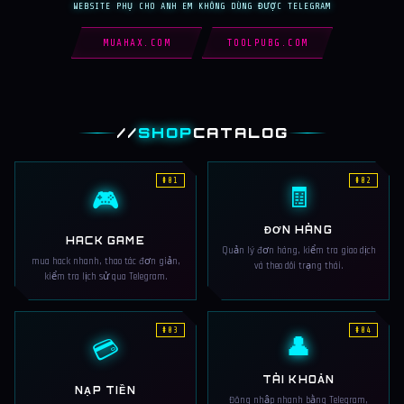
WEBSITE PHỤ CHO ANH EM KHÔNG DÙNG ĐƯỢC TELEGRAM
MUAHAX.COM
TOOLPUBG.COM
//
SHOP
CATALOG
#01
#02
🧾
🎮
ĐƠN HÀNG
HACK GAME
Quản lý đơn hàng, kiểm tra giao dịch
mua hack nhanh, thao tác đơn giản,
và theo dõi trạng thái.
kiểm tra lịch sử qua Telegram.
#03
#04
👤
💳
TÀI KHOẢN
NẠP TIỀN
Đăng nhập nhanh bằng Telegram,