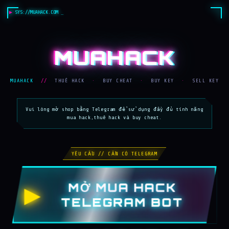
SYS://MUAHACK.COM
MUAHACK
MUAHACK
//
THUÊ HACK
·
BUY CHEAT
·
BUY KEY
·
SELL KEY
Vui lòng mở shop bằng Telegram để sử dụng đầy đủ tính năng
mua hack,thuê hack và buy cheat.
YÊU CẦU // CẦN CÓ TELEGRAM
MỞ MUA HACK
▶
TELEGRAM BOT