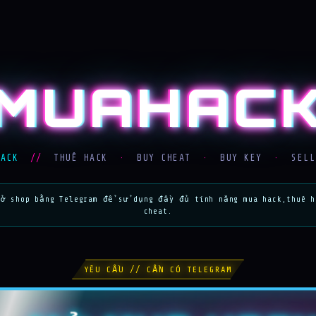
MUAHAC
HACK
//
THUÊ HACK
·
BUY CHEAT
·
BUY KEY
·
SELL
mở shop bằng Telegram để sử dụng đầy đủ tính năng mua hack,thuê h
cheat.
YÊU CẦU // CẦN CÓ TELEGRAM