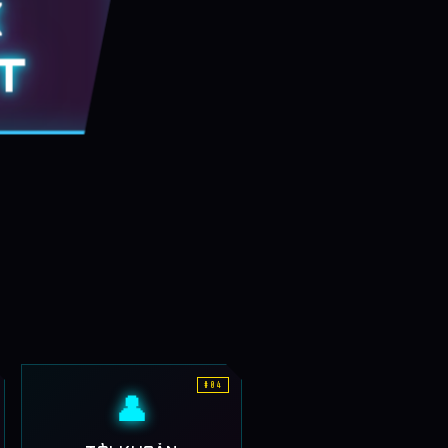
K
T
#04
👤