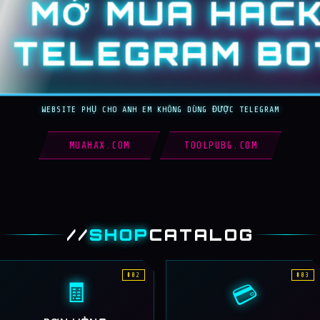
MỞ MUA HAC
TELEGRAM BO
WEBSITE PHỤ CHO ANH EM KHÔNG DÙNG ĐƯỢC TELEGRAM
MUAHAX.COM
TOOLPUBG.COM
//
SHOP
CATALOG
#02
#03
🧾
💳