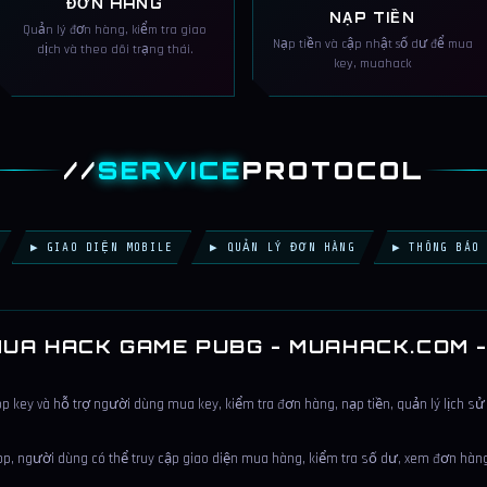
ĐƠN HÀNG
NẠP TIỀN
Quản lý đơn hàng, kiểm tra giao
Nạp tiền và cập nhật số dư để mua
dịch và theo dõi trạng thái.
key, muahack
//
SERVICE
PROTOCOL
▶ GIAO DIỆN MOBILE
▶ QUẢN LÝ ĐƠN HÀNG
▶ THÔNG BÁO 
UA HACK GAME PUBG - MUAHACK.COM 
key và hỗ trợ người dùng mua key, kiểm tra đơn hàng, nạp tiền, quản lý lịch sử
, người dùng có thể truy cập giao diện mua hàng, kiểm tra số dư, xem đơn hàng