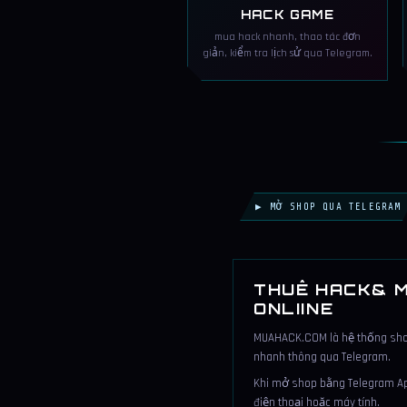
HACK GAME
mua hack nhanh, thao tác đơn
giản, kiểm tra lịch sử qua Telegram.
▶ MỞ SHOP QUA TELEGRAM
THUÊ HACK& M
ONLIINE
MUAHACK.COM là hệ thống shop 
nhanh thông qua Telegram.
Khi mở shop bằng Telegram App
điện thoại hoặc máy tính.