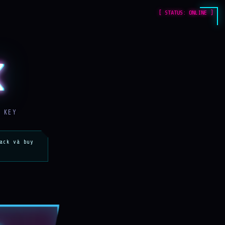
[ STATUS: ONLINE ]
K
 KEY
ack và buy