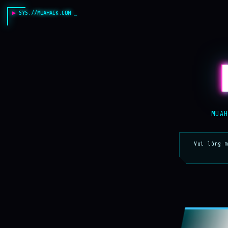
SYS://MUAHACK.COM
_
MUA
Vui lòng 