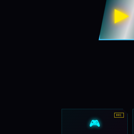
▶
#01
🎮