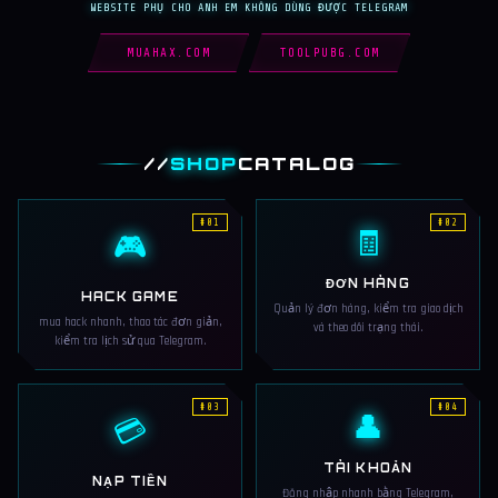
WEBSITE PHỤ CHO ANH EM KHÔNG DÙNG ĐƯỢC TELEGRAM
MUAHAX.COM
TOOLPUBG.COM
//
SHOP
CATALOG
#01
#02
🧾
🎮
ĐƠN HÀNG
HACK GAME
Quản lý đơn hàng, kiểm tra giao dịch
mua hack nhanh, thao tác đơn giản,
và theo dõi trạng thái.
kiểm tra lịch sử qua Telegram.
#03
#04
👤
💳
TÀI KHOẢN
NẠP TIỀN
Đăng nhập nhanh bằng Telegram,