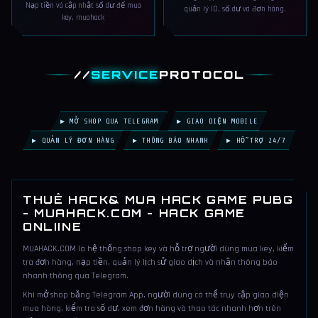
Nạp tiền và cập nhật số dư để mua
quản lý ID, số dư và đơn hàng.
key, muahack
//
SERVICE
PROTOCOL
▶ MỞ SHOP QUA TELEGRAM
▶ GIAO DIỆN MOBILE
▶ QUẢN LÝ ĐƠN HÀNG
▶ THÔNG BÁO NHANH
▶ HỖ TRỢ 24/7
THUÊ HACK& MUA HACK GAME PUBG
- MUAHACK.COM - HACK GAME
ONLIINE
MUAHACK.COM là hệ thống shop key và hỗ trợ người dùng mua key, kiểm
tra đơn hàng, nạp tiền, quản lý lịch sử giao dịch và nhận thông báo
nhanh thông qua Telegram.
Khi mở shop bằng Telegram App, người dùng có thể truy cập giao diện
mua hàng, kiểm tra số dư, xem đơn hàng và thao tác nhanh hơn trên