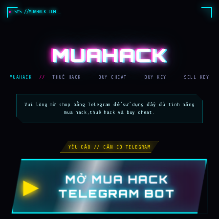
SYS://MUAHACK.COM
MUAHACK
MUAHACK
//
THUÊ HACK
·
BUY CHEAT
·
BUY KEY
·
SELL KEY
Vui lòng mở shop bằng Telegram để sử dụng đầy đủ tính năng
mua hack,thuê hack và buy cheat.
YÊU CẦU // CẦN CÓ TELEGRAM
MỞ MUA HACK
▶
TELEGRAM BOT