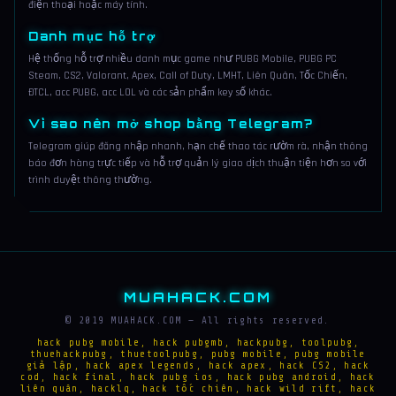
điện thoại hoặc máy tính.
Danh mục hỗ trợ
Hệ thống hỗ trợ nhiều danh mục game như PUBG Mobile, PUBG PC
Steam, CS2, Valorant, Apex, Call of Duty, LMHT, Liên Quân, Tốc Chiến,
ĐTCL, acc PUBG, acc LOL và các sản phẩm key số khác.
Vì sao nên mở shop bằng Telegram?
Telegram giúp đăng nhập nhanh, hạn chế thao tác rườm rà, nhận thông
báo đơn hàng trực tiếp và hỗ trợ quản lý giao dịch thuận tiện hơn so với
trình duyệt thông thường.
MUAHACK.COM
© 2019 MUAHACK.COM — All rights reserved.
hack pubg mobile, hack pubgmb, hackpubg, toolpubg,
thuehackpubg, thuetoolpubg, pubg mobile, pubg mobile
giả lập, hack apex legends, hack apex, hack CS2, hack
cod, hack final, hack pubg ios, hack pubg android, hack
liên quân, hacklq, hack tốc chiên, hack wild rift, hack