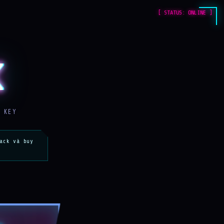
[ STATUS: ONLINE ]
K
 KEY
ack và buy