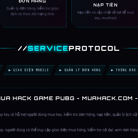
ĐƠN HÀNG
NẠP TIỀN
Quản lý đơn hàng, kiểm tra giao
Nạp tiền và cập nhật số dư để mua
dịch và theo dõi trạng thái.
key, muahack
//
SERVICE
PROTOCOL
▶ GIAO DIỆN MOBILE
▶ QUẢN LÝ ĐƠN HÀNG
▶ THÔNG BÁO 
UA HACK GAME PUBG - MUAHACK.COM 
key và hỗ trợ người dùng mua key, kiểm tra đơn hàng, nạp tiền, quản lý lịch sử
, người dùng có thể truy cập giao diện mua hàng, kiểm tra số dư, xem đơn hàng