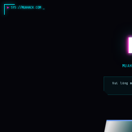
SYS://MUAHACK.COM
MUA
Vui lòng 