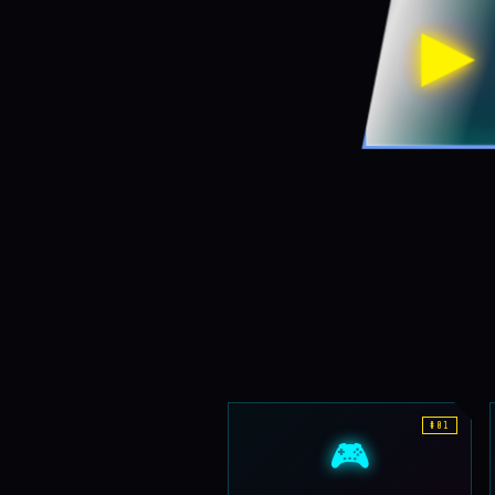
▶
#01
🎮