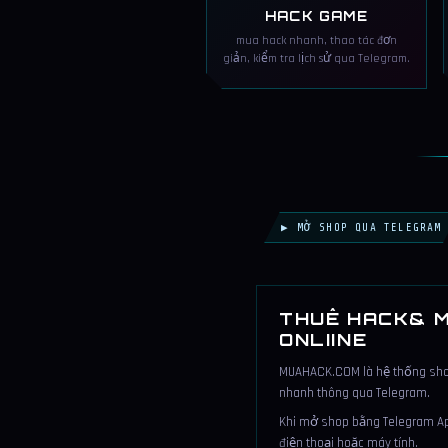
HACK GAME
mua hack nhanh, thao tác đơn
giản, kiểm tra lịch sử qua Telegram.
▶ MỞ SHOP QUA TELEGRAM
THUÊ HACK& M
ONLIINE
MUAHACK.COM là hệ thống shop 
nhanh thông qua Telegram.
Khi mở shop bằng Telegram App
điện thoại hoặc máy tính.