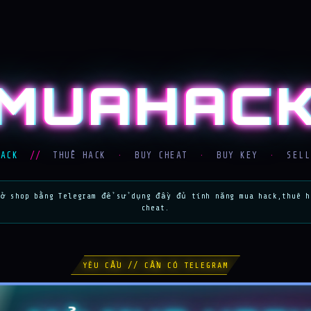
MUAHAC
HACK
//
THUÊ HACK
·
BUY CHEAT
·
BUY KEY
·
SELL
mở shop bằng Telegram để sử dụng đầy đủ tính năng mua hack,thuê h
cheat.
YÊU CẦU // CẦN CÓ TELEGRAM