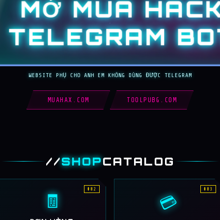
MỞ MUA HAC
TELEGRAM BO
WEBSITE PHỤ CHO ANH EM KHÔNG DÙNG ĐƯỢC TELEGRAM
MUAHAX.COM
TOOLPUBG.COM
//
SHOP
CATALOG
#02
#03
🧾
💳