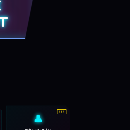
K
T
#04
👤