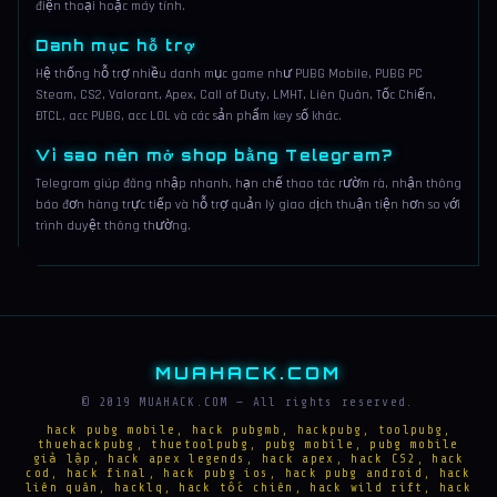
điện thoại hoặc máy tính.
Danh mục hỗ trợ
Hệ thống hỗ trợ nhiều danh mục game như PUBG Mobile, PUBG PC
Steam, CS2, Valorant, Apex, Call of Duty, LMHT, Liên Quân, Tốc Chiến,
ĐTCL, acc PUBG, acc LOL và các sản phẩm key số khác.
Vì sao nên mở shop bằng Telegram?
Telegram giúp đăng nhập nhanh, hạn chế thao tác rườm rà, nhận thông
báo đơn hàng trực tiếp và hỗ trợ quản lý giao dịch thuận tiện hơn so với
trình duyệt thông thường.
MUAHACK.COM
© 2019 MUAHACK.COM — All rights reserved.
hack pubg mobile, hack pubgmb, hackpubg, toolpubg,
thuehackpubg, thuetoolpubg, pubg mobile, pubg mobile
giả lập, hack apex legends, hack apex, hack CS2, hack
cod, hack final, hack pubg ios, hack pubg android, hack
liên quân, hacklq, hack tốc chiên, hack wild rift, hack