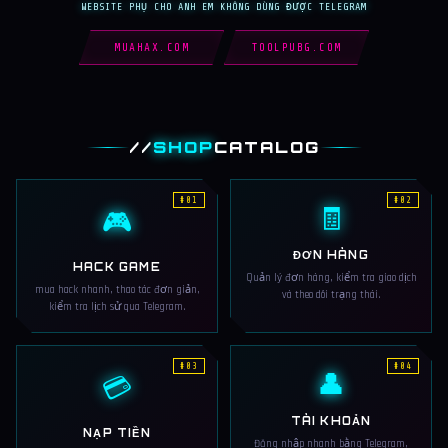
WEBSITE PHỤ CHO ANH EM KHÔNG DÙNG ĐƯỢC TELEGRAM
MUAHAX.COM
TOOLPUBG.COM
//
SHOP
CATALOG
#01
#02
🧾
🎮
ĐƠN HÀNG
HACK GAME
Quản lý đơn hàng, kiểm tra giao dịch
mua hack nhanh, thao tác đơn giản,
và theo dõi trạng thái.
kiểm tra lịch sử qua Telegram.
#03
#04
👤
💳
TÀI KHOẢN
NẠP TIỀN
Đăng nhập nhanh bằng Telegram,