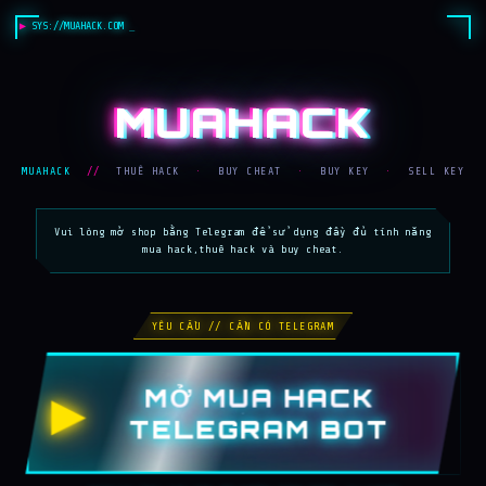
SYS://MUAHACK.COM
MUAHACK
MUAHACK
//
THUÊ HACK
·
BUY CHEAT
·
BUY KEY
·
SELL KEY
Vui lòng mở shop bằng Telegram để sử dụng đầy đủ tính năng
mua hack,thuê hack và buy cheat.
YÊU CẦU // CẦN CÓ TELEGRAM
MỞ MUA HACK
▶
TELEGRAM BOT