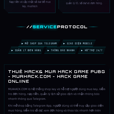
Nạp tiền và cập nhật số dư để mua
quản lý ID, số dư và đơn hàng.
key, muahack
//
SERVICE
PROTOCOL
▶ MỞ SHOP QUA TELEGRAM
▶ GIAO DIỆN MOBILE
▶ QUẢN LÝ ĐƠN HÀNG
▶ THÔNG BÁO NHANH
▶ HỖ TRỢ 24/7
THUÊ HACK& MUA HACK GAME PUBG
- MUAHACK.COM - HACK GAME
ONLIINE
MUAHACK.COM là hệ thống shop key và hỗ trợ người dùng mua key, kiểm
tra đơn hàng, nạp tiền, quản lý lịch sử giao dịch và nhận thông báo
nhanh thông qua Telegram.
Khi mở shop bằng Telegram App, người dùng có thể truy cập giao diện
mua hàng, kiểm tra số dư, xem đơn hàng và thao tác nhanh hơn trên