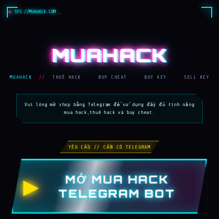
SYS://MUAHACK.COM
MUAHACK
MUAHACK
//
THUÊ HACK
·
BUY CHEAT
·
BUY KEY
·
SELL KEY
Vui lòng mở shop bằng Telegram để sử dụng đầy đủ tính năng
mua hack,thuê hack và buy cheat.
YÊU CẦU // CẦN CÓ TELEGRAM
MỞ MUA HACK
▶
TELEGRAM BOT