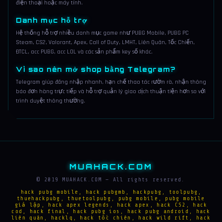
điện thoại hoặc máy tính.
Danh mục hỗ trợ
Hệ thống hỗ trợ nhiều danh mục game như PUBG Mobile, PUBG PC
Steam, CS2, Valorant, Apex, Call of Duty, LMHT, Liên Quân, Tốc Chiến,
ĐTCL, acc PUBG, acc LOL và các sản phẩm key số khác.
Vì sao nên mở shop bằng Telegram?
Telegram giúp đăng nhập nhanh, hạn chế thao tác rườm rà, nhận thông
báo đơn hàng trực tiếp và hỗ trợ quản lý giao dịch thuận tiện hơn so với
trình duyệt thông thường.
MUAHACK.COM
© 2019 MUAHACK.COM — All rights reserved.
hack pubg mobile, hack pubgmb, hackpubg, toolpubg,
thuehackpubg, thuetoolpubg, pubg mobile, pubg mobile
giả lập, hack apex legends, hack apex, hack CS2, hack
cod, hack final, hack pubg ios, hack pubg android, hack
liên quân, hacklq, hack tốc chiên, hack wild rift, hack