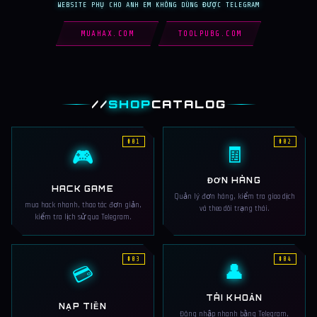
WEBSITE PHỤ CHO ANH EM KHÔNG DÙNG ĐƯỢC TELEGRAM
MUAHAX.COM
TOOLPUBG.COM
//
SHOP
CATALOG
#01
#02
🧾
🎮
ĐƠN HÀNG
HACK GAME
Quản lý đơn hàng, kiểm tra giao dịch
mua hack nhanh, thao tác đơn giản,
và theo dõi trạng thái.
kiểm tra lịch sử qua Telegram.
#03
#04
👤
💳
TÀI KHOẢN
NẠP TIỀN
Đăng nhập nhanh bằng Telegram,