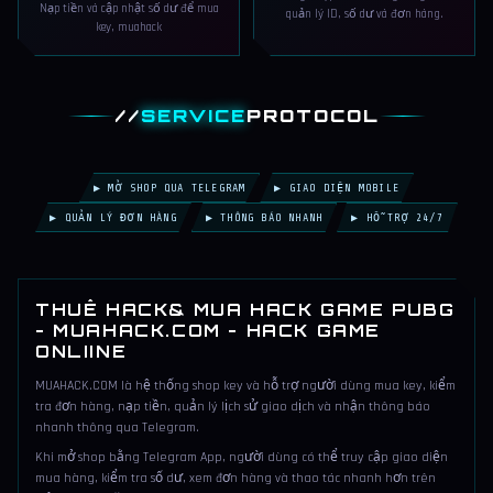
Nạp tiền và cập nhật số dư để mua
quản lý ID, số dư và đơn hàng.
key, muahack
//
SERVICE
PROTOCOL
▶ MỞ SHOP QUA TELEGRAM
▶ GIAO DIỆN MOBILE
▶ QUẢN LÝ ĐƠN HÀNG
▶ THÔNG BÁO NHANH
▶ HỖ TRỢ 24/7
THUÊ HACK& MUA HACK GAME PUBG
- MUAHACK.COM - HACK GAME
ONLIINE
MUAHACK.COM là hệ thống shop key và hỗ trợ người dùng mua key, kiểm
tra đơn hàng, nạp tiền, quản lý lịch sử giao dịch và nhận thông báo
nhanh thông qua Telegram.
Khi mở shop bằng Telegram App, người dùng có thể truy cập giao diện
mua hàng, kiểm tra số dư, xem đơn hàng và thao tác nhanh hơn trên